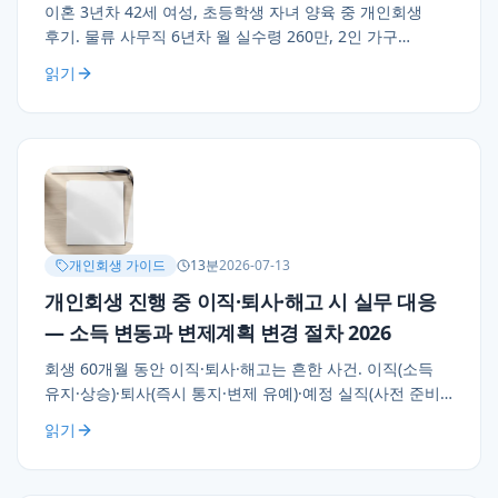
이혼 3년차 42세 여성, 초등학생 자녀 양육 중 개인회생
후기. 물류 사무직 6년차 월 실수령 260만, 2인 가구
최저생계비 반영 가용소득 30만, 60개월 변제 4,300만 원
읽기
채무 정리. 자녀 부양 상태의 실무적 유리 요소·양육비
수령권 별개 처리 정리.
개인회생 가이드
13
분
2026-07-13
개인회생 진행 중 이직·퇴사·해고 시 실무 대응
— 소득 변동과 변제계획 변경 절차 2026
회생 60개월 동안 이직·퇴사·해고는 흔한 사건. 이직(소득
유지·상승)·퇴사(즉시 통지·변제 유예)·예정 실직(사전 준비)
케이스별 대응 실무 정리. 퇴직금·실업급여·자영업 전환의
읽기
숨은 함정과 사전 대비 3가지.