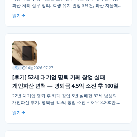
파산 처리 실무 정리. 회생 유지 인정 3요건, 파산 자율매각·
관재인 매각·유지 판단, 명의 이전 부인권 위험, 할부 별제권
읽기
처리, 업무 필수성 소명 실무 3가지 조언.
14
분
2026-07-27
[후기] 52세 대기업 명퇴 카페 창업 실패
개인파산 면책 — 명퇴금 4.5억 소진 후 100일
22년 대기업 명퇴 후 카페 창업 3년 실패한 52세 남성의
개인파산 후기. 명퇴금 4.5억 창업 소진 + 채무 8,200만,
자가 아파트 자율 매각 → 소형 전세 이주 → 100일 만에
읽기
면책. 명퇴 후 창업 실무 조언 3가지(3개월 유예·30% 예비금
·폐업 즉시 상담).