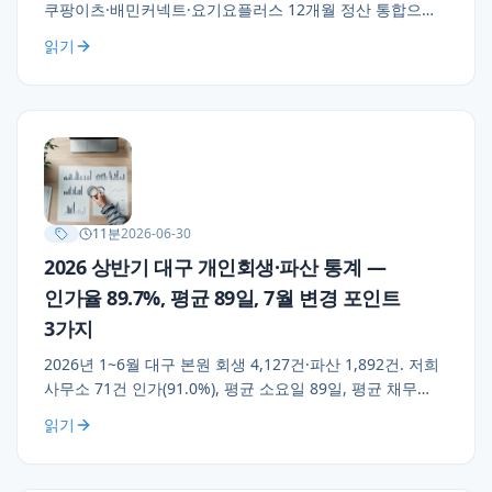
쿠팡이츠·배민커넥트·요기요플러스 12개월 정산 통합으로
월 269만 원 소득 인정, 오토바이 별제권 유지, 월 88만 원 ×
읽기
36개월 변제. 라이더 소득 증빙 실무 세 가지 조언 포함.
11
분
2026-06-30
2026 상반기 대구 개인회생·파산 통계 —
인가율 89.7%, 평균 89일, 7월 변경 포인트
3가지
2026년 1~6월 대구 본원 회생 4,127건·파산 1,892건. 저희
사무소 71건 인가(91.0%), 평균 소요일 89일, 평균 채무
6,420만 원. 인터넷전문은행 채무 비중 19%→28% 상승,
읽기
7월부터 송달료 자동이체·온라인 변경 신청·사전 검토
의견서 정식 절차화 시행.