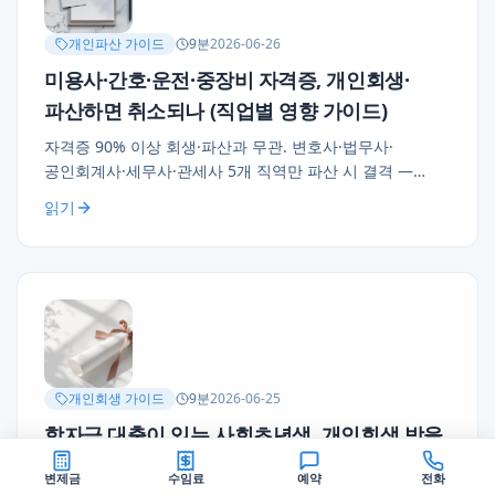
개인파산 가이드
9
분
2026-06-26
미용사·간호·운전·중장비 자격증, 개인회생·
파산하면 취소되나 (직업별 영향 가이드)
자격증 90% 이상 회생·파산과 무관. 변호사·법무사·
공인회계사·세무사·관세사 5개 직역만 파산 시 결격 —
회생은 영향 없음. 금융권 회사 규정·운전 영업용·의료돌봄
읽기
+ 미용실 12년 후 사례.
개인회생 가이드
9
분
2026-06-25
학자금 대출이 있는 사회초년생, 개인회생 받을
수 있나 (2026 청년 채무 트렌드)
변제금
수임료
예약
전화