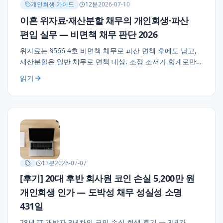
개인회생 가이드
12
분
2026-07-10
이혼 위자료·재산분할 채무의 개인회생·파산
편입 실무 — 비면책 채무 판단 2026
위자료는 §566 4호 비면책 채무로 파산 면책 후에도 남고,
재산분할은 일반 채무로 면책 대상. 조정 조서가 합계로만
기재된 경우 소명 실무 3가지, 이혼-회생 순서 설계, 조정
읽기
조서 확보와 지급 이력 정리, 양육비 채무 별도 처리까지
정리.
13
분
2026-07-07
[후기] 20대 후반 회사원 코인 손실 5,200만 원
개인회생 인가 — 도박성 채무 성실성 소명
431일
28세 IT 개발자 3년차의 코인 손실 회생 후기 — 3년간