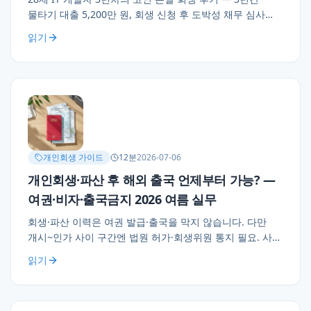
물타기 대출 5,200만 원, 회생 신청 후 도박성 채무 심사
통과. 매매 이력 2,400회, 정신과 진료·매매 중단 이력·시세
읽기
그래프 오버레이 등 성실성 소명 5종. 월 72만×60개월 인가.
개인회생 가이드
12
분
2026-07-06
개인회생·파산 후 해외 출국 언제부터 가능? —
여권·비자·출국금지 2026 여름 실무
회생·파산 이력은 여권 발급·출국을 막지 않습니다. 다만
개시~인가 사이 구간엔 법원 허가·회생위원 통지 필요. 사건
단계별 출국 가능 여부, 출국금지 조치와의 관계, 이민·장기
읽기
비자 심사 실무, 여름 휴가 앞둔 진행 중 채무자 체크리스트
3가지.