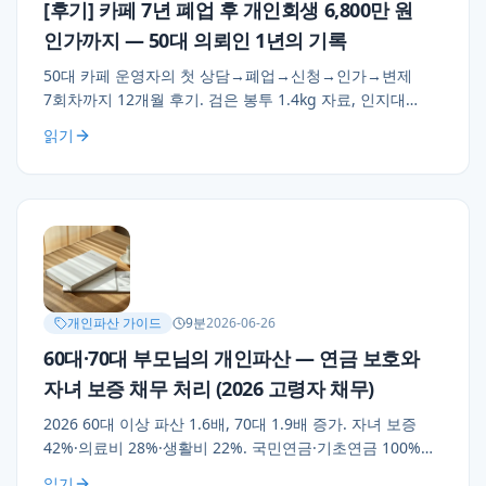
[후기] 카페 7년 폐업 후 개인회생 6,800만 원
인가까지 — 50대 의뢰인 1년의 기록
50대 카페 운영자의 첫 상담→폐업→신청→인가→변제
7회차까지 12개월 후기. 검은 봉투 1.4kg 자료, 인지대
봉투의 마지막 5만 원, 결정문 봉투 일주일 못 연 망설임 —
읽기
의뢰인 메시지 그대로.
개인파산 가이드
9
분
2026-06-26
60대·70대 부모님의 개인파산 — 연금 보호와
자녀 보증 채무 처리 (2026 고령자 채무)
2026 60대 이상 파산 1.6배, 70대 1.9배 증가. 자녀 보증
42%·의료비 28%·생활비 22%. 국민연금·기초연금 100%
보호, 65세 이상 면책 인용율 97.8%, 고령자 출석 완화 +
읽기