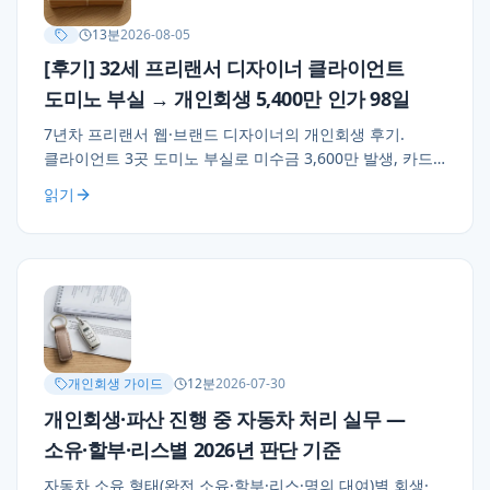
13
분
2026-08-05
[후기] 32세 프리랜서 디자이너 클라이언트
도미노 부실 → 개인회생 5,400만 인가 98일
7년차 프리랜서 웹·브랜드 디자이너의 개인회생 후기.
클라이언트 3곳 도미노 부실로 미수금 3,600만 발생, 카드·
마이너스 대출 3,200만 + 세금·건강보험 체납 2,200만, 월
읽기
42만원 × 36개월 변제 인가. 프리랜서·1인 자영업자 채무
실무 조언 3가지.
개인회생 가이드
12
분
2026-07-30
개인회생·파산 진행 중 자동차 처리 실무 —
소유·할부·리스별 2026년 판단 기준
자동차 소유 형태(완전 소유·할부·리스·명의 대여)별 회생·