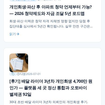
개인회생·파산 후 아파트 청약 언제부터 가능?
— 2026 청약제도와 자금 조달 5년 로드맵
회생·파산 이력은 청약 자격 자체엔 영향 없지만 당첨 후
집단대출 심사에서 5년간 확인됩니다. 실무 안전 구간은
변제·면책 후 3년(대출 승인)·5년(이력 삭제). 회생 중
읽기
청약통장·신용카드·세대주 준비 전략 3가지.
12
분
2026-07-01
[후기] 배달 라이더 3년차 개인회생 4,700만 원
인가 — 플랫폼 세 곳 정산 통합과 오토바이
별제권 92일
30대 초반 배달 라이더 3년차 의뢰인의 개인회생 후기.