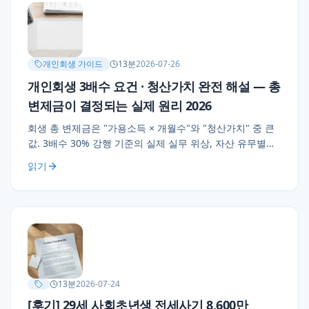
개인회생 가이드
13
분
2026-07-26
개인회생 3배수 요건 · 청산가치 완전 해설 — 총
변제금이 결정되는 실제 원리 2026
회생 총 변제금은 "가용소득 × 개월수"와 "청산가치" 중 큰
값. 3배수 30% 강행 기준의 실제 실무 위상, 자산 유무별
시나리오 3가지(자가 있음/없음/중간), 청산가치의 숨은
읽기
함정(퇴직금·최우선변제·5년 이전 재산) 정리. 계산기
결과와 실제 변제금이 다른 이유.
13
분
2026-07-24
[후기] 29세 사회초년생 전세사기 8,600만