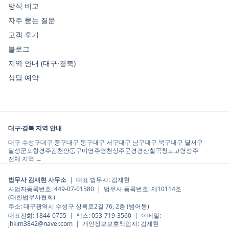
방식 비교
자주 묻는 질문
고객 후기
블로그
지역 안내 (대구·경북)
상담 예약
대구·경북 지역 안내
대구 수성구
대구 중구
대구 동구
대구 서구
대구 남구
대구 북구
대구 달서구
달성군
포항
경주
김천
안동
구미
영주
영천
상주
문경
경산
칠곡
청도
고령
성주
전체 지역 →
법무사 김재현 사무소
| 대표 법무사:
김재현
사업자등록번호:
449-07-01580
| 법무사 등록번호:
제10114호
(
대한법무사협회
)
주소:
대구광역시 수성구 상록로2길 76, 2층 (범어동)
대표전화:
1844-0755
| 팩스:
053-719-3560
| 이메일:
jhkim3842@naver.com
| 개인정보보호책임자:
김재현