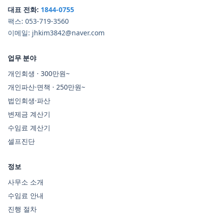
대표 전화:
1844-0755
팩스:
053-719-3560
이메일:
jhkim3842@naver.com
업무 분야
개인회생 · 300만원~
개인파산·면책 · 250만원~
법인회생·파산
변제금 계산기
수임료 계산기
셀프진단
정보
사무소 소개
수임료 안내
진행 절차