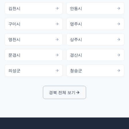
김천시
안동시
구미시
영주시
영천시
상주시
문경시
경산시
의성군
청송군
경북
전체 보기