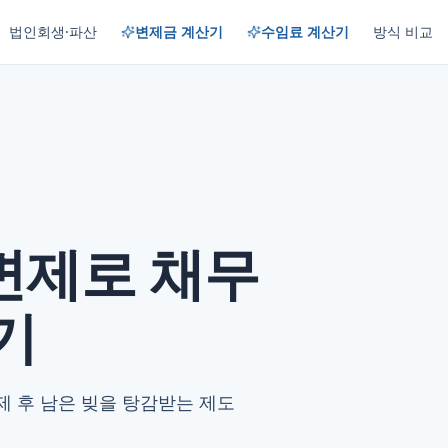
법인회생·파산
변제금 계산기
수임료 계산기
방식 비교
변제로 채무
기
변제 후 남은 빚을 탕감받는 제도