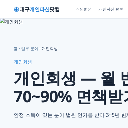
대구
개인파산
닷컴
개인회생
개인파산·면책
홈
·
업무 분야
·
개인회생
개인회생
개인회생 — 월 
70~90% 면책받
안정 소득이 있는 분이 법원 인가를 받아 3~5년 