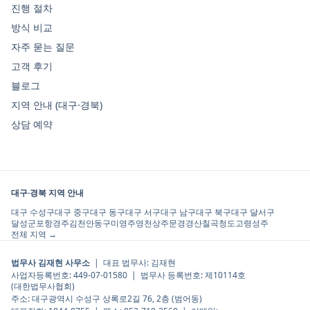
진행 절차
방식 비교
자주 묻는 질문
고객 후기
블로그
지역 안내 (대구·경북)
상담 예약
대구·경북 지역 안내
대구 수성구
대구 중구
대구 동구
대구 서구
대구 남구
대구 북구
대구 달서구
달성군
포항
경주
김천
안동
구미
영주
영천
상주
문경
경산
칠곡
청도
고령
성주
전체 지역 →
법무사 김재현 사무소
| 대표 법무사:
김재현
사업자등록번호:
449-07-01580
| 법무사 등록번호:
제10114호
(
대한법무사협회
)
주소:
대구광역시 수성구 상록로2길 76, 2층 (범어동)