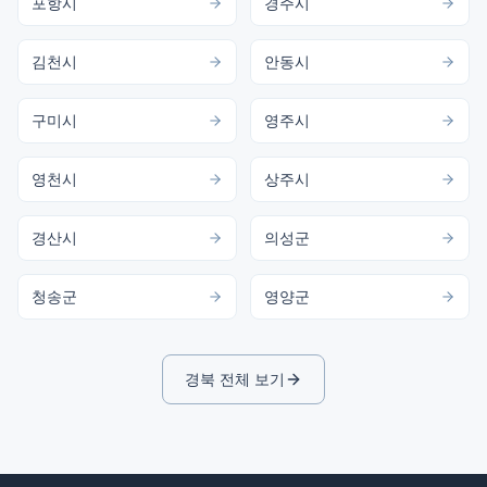
포항시
경주시
김천시
안동시
구미시
영주시
영천시
상주시
경산시
의성군
청송군
영양군
경북
전체 보기