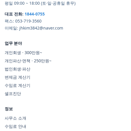
평일 09:00 ~ 18:00 (토·일·공휴일 휴무)
대표 전화:
1844-0755
팩스:
053-719-3560
이메일:
jhkim3842@naver.com
업무 분야
개인회생 · 300만원~
개인파산·면책 · 250만원~
법인회생·파산
변제금 계산기
수임료 계산기
셀프진단
정보
사무소 소개
수임료 안내