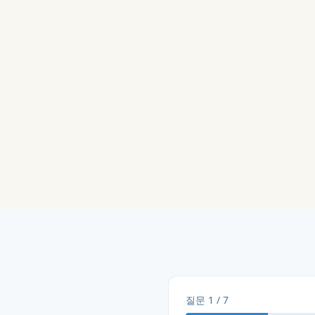
질문
1
/
7