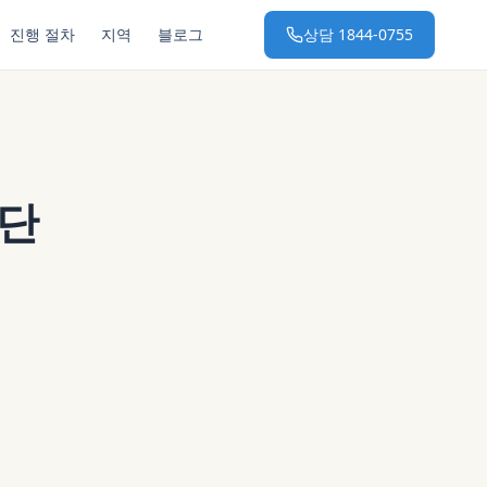
진행 절차
지역
블로그
상담
1844-0755
진단