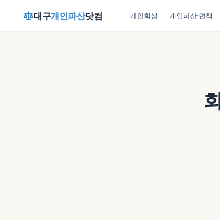
대구
개인파산
닷컴
개인회생
개인파산·면책
회