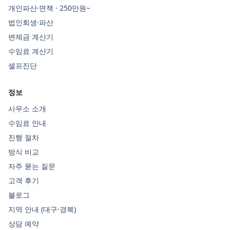
개인파산·면책 · 250만원~
법인회생·파산
변제금 계산기
수임료 계산기
셀프진단
정보
사무소 소개
수임료 안내
진행 절차
방식 비교
자주 묻는 질문
고객 후기
블로그
지역 안내 (대구·경북)
상담 예약