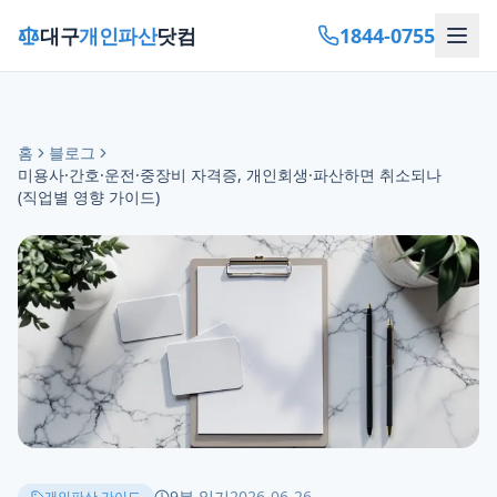
1844-0755
대구
개인파산
닷컴
홈
블로그
미용사·간호·운전·중장비 자격증, 개인회생·파산하면 취소되나
(직업별 영향 가이드)
9
분 읽기
2026-06-26
개인파산 가이드