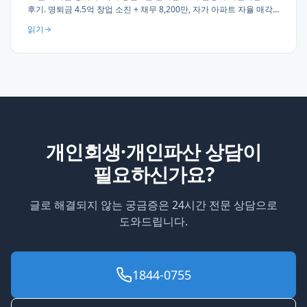
후기. 명퇴금 4.5억 창업 소진 + 채무 8,200만, 자가 아파트 자율 매각
→ 소형 전세 이주 → 100일 만에 면책. 명퇴 후 창업 실무 조언 3가지
읽기
(3개월 유예·30% 예비금·폐업 즉시 상담).
개인회생·개인파산 상담이
필요하신가요?
글로 해결되지 않는 궁금증은 24시간 전문 상담으로
도와드립니다.
1844-0755