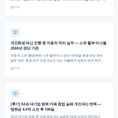
세금·건강보험 체납 2,200만, 월 42만원 × 36개월 변제 인가. 프리랜서
읽기
·1인 자영업자 채무 실무 조언 3가지.
개인회생·파산 진행 중 자동차 처리 실무 — 소유·할부·리스별
2026년 판단 기준
자동차 소유 형태(완전 소유·할부·리스·명의 대여)별 회생·파산 처리
실무 정리. 회생 유지 인정 3요건, 파산 자율매각·관재인 매각·유지
판단, 명의 이전 부인권 위험, 할부 별제권 처리, 업무 필수성 소명 실무
읽기
3가지 조언.
[후기] 52세 대기업 명퇴 카페 창업 실패 개인파산 면책 —
명퇴금 4.5억 소진 후 100일
22년 대기업 명퇴 후 카페 창업 3년 실패한 52세 남성의 개인파산