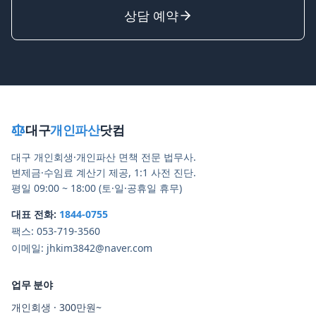
상담 예약
대구
개인파산
닷컴
대구 개인회생·개인파산 면책 전문 법무사.
변제금·수임료 계산기 제공, 1:1 사전 진단.
평일 09:00 ~ 18:00 (토·일·공휴일 휴무)
대표 전화:
1844-0755
팩스:
053-719-3560
이메일:
jhkim3842@naver.com
업무 분야
개인회생 · 300만원~