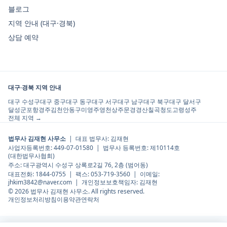
블로그
지역 안내 (대구·경북)
상담 예약
대구·경북 지역 안내
대구 수성구
대구 중구
대구 동구
대구 서구
대구 남구
대구 북구
대구 달서구
달성군
포항
경주
김천
안동
구미
영주
영천
상주
문경
경산
칠곡
청도
고령
성주
전체 지역 →
법무사 김재현 사무소
| 대표 법무사:
김재현
사업자등록번호:
449-07-01580
| 법무사 등록번호:
제10114호
(
대한법무사협회
)
주소:
대구광역시 수성구 상록로2길 76, 2층 (범어동)
대표전화:
1844-0755
| 팩스:
053-719-3560
| 이메일:
jhkim3842@naver.com
| 개인정보보호책임자:
김재현
©
2026
법무사 김재현 사무소
. All rights reserved.
개인정보처리방침
이용약관
연락처