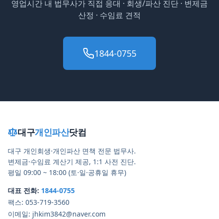
영업시간 내 법무사가 직접 응대 · 회생/파산 진단 · 변제금
산정 · 수임료 견적
1844-0755
대구
개인파산
닷컴
대구 개인회생·개인파산 면책 전문 법무사.
변제금·수임료 계산기 제공, 1:1 사전 진단.
평일 09:00 ~ 18:00 (토·일·공휴일 휴무)
대표 전화:
1844-0755
팩스:
053-719-3560
이메일:
jhkim3842@naver.com