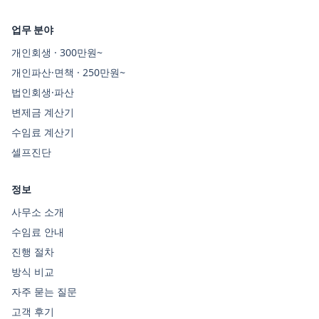
업무 분야
개인회생 · 300만원~
개인파산·면책 · 250만원~
법인회생·파산
변제금 계산기
수임료 계산기
셀프진단
정보
사무소 소개
수임료 안내
진행 절차
방식 비교
자주 묻는 질문
고객 후기