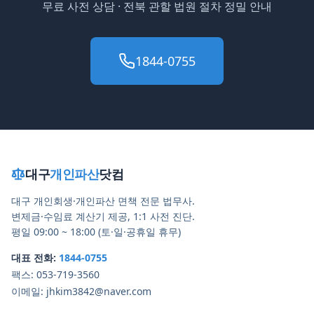
무료 사전 상담 ·
전북
관할 법원 절차 정밀 안내
1844-0755
대구
개인파산
닷컴
대구 개인회생·개인파산 면책 전문 법무사.
변제금·수임료 계산기 제공, 1:1 사전 진단.
평일 09:00 ~ 18:00 (토·일·공휴일 휴무)
대표 전화:
1844-0755
팩스:
053-719-3560
이메일:
jhkim3842@naver.com