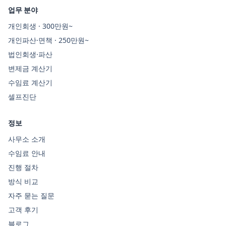
업무 분야
개인회생 · 300만원~
개인파산·면책 · 250만원~
법인회생·파산
변제금 계산기
수임료 계산기
셀프진단
정보
사무소 소개
수임료 안내
진행 절차
방식 비교
자주 묻는 질문
고객 후기
블로그