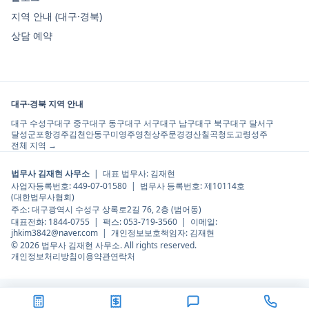
지역 안내 (대구·경북)
상담 예약
대구·경북 지역 안내
대구 수성구
대구 중구
대구 동구
대구 서구
대구 남구
대구 북구
대구 달서구
달성군
포항
경주
김천
안동
구미
영주
영천
상주
문경
경산
칠곡
청도
고령
성주
전체 지역 →
법무사 김재현 사무소
| 대표 법무사:
김재현
사업자등록번호:
449-07-01580
| 법무사 등록번호:
제10114호
(
대한법무사협회
)
주소:
대구광역시 수성구 상록로2길 76, 2층 (범어동)
대표전화:
1844-0755
| 팩스:
053-719-3560
| 이메일:
jhkim3842@naver.com
| 개인정보보호책임자:
김재현
©
2026
법무사 김재현 사무소
. All rights reserved.
개인정보처리방침
이용약관
연락처