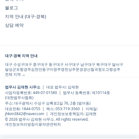
블로그
지역 안내 (대구·경북)
상담 예약
대구·경북 지역 안내
대구 수성구
대구 중구
대구 동구
대구 서구
대구 남구
대구 북구
대구 달서구
달성군
포항
경주
김천
안동
구미
영주
영천
상주
문경
경산
칠곡
청도
고령
성주
전체 지역 →
법무사 김재현 사무소
| 대표 법무사:
김재현
사업자등록번호:
449-07-01580
| 법무사 등록번호:
제10114호
(
대한법무사협회
)
주소:
대구광역시 수성구 상록로2길 76, 2층 (범어동)
대표전화:
1844-0755
| 팩스:
053-719-3560
| 이메일:
jhkim3842@naver.com
| 개인정보보호책임자:
김재현
©
2026
법무사 김재현 사무소
. All rights reserved.
개인정보처리방침
이용약관
연락처