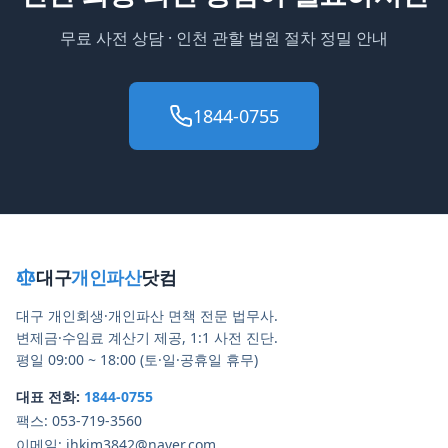
무료 사전 상담 ·
인천
관할 법원 절차 정밀 안내
1844-0755
대구
개인파산
닷컴
대구 개인회생·개인파산 면책 전문 법무사.
변제금·수임료 계산기 제공, 1:1 사전 진단.
평일 09:00 ~ 18:00 (토·일·공휴일 휴무)
대표 전화:
1844-0755
팩스:
053-719-3560
이메일:
jhkim3842@naver.com