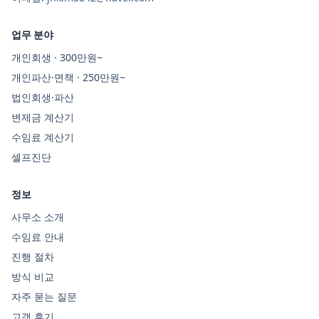
업무 분야
개인회생 · 300만원~
개인파산·면책 · 250만원~
법인회생·파산
변제금 계산기
수임료 계산기
셀프진단
정보
사무소 소개
수임료 안내
진행 절차
방식 비교
자주 묻는 질문
고객 후기