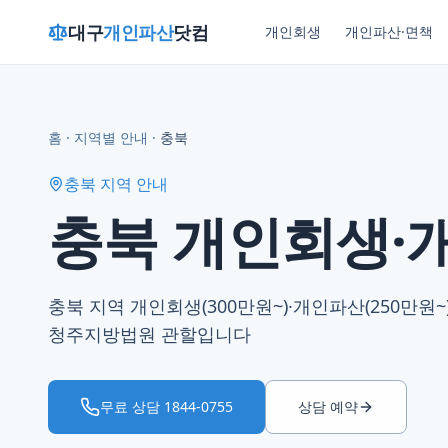
대구
개인파산
닷컴
개인회생
개인파산·면책
홈
·
지역별 안내
·
충북
충북
지역 안내
충북 개인회생·
충북 지역 개인회생(300만원~)·개인파산(250만원~
청주지방법원 관할입니다
무료 상담
1844-0755
상담 예약