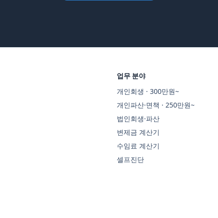
업무 분야
개인회생 · 300만원~
개인파산·면책 · 250만원~
법인회생·파산
변제금 계산기
수임료 계산기
셀프진단