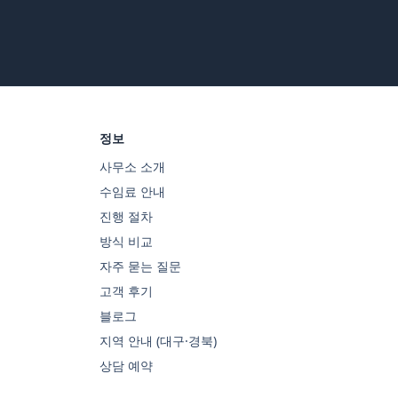
정보
사무소 소개
수임료 안내
진행 절차
방식 비교
자주 묻는 질문
고객 후기
블로그
지역 안내 (대구·경북)
상담 예약