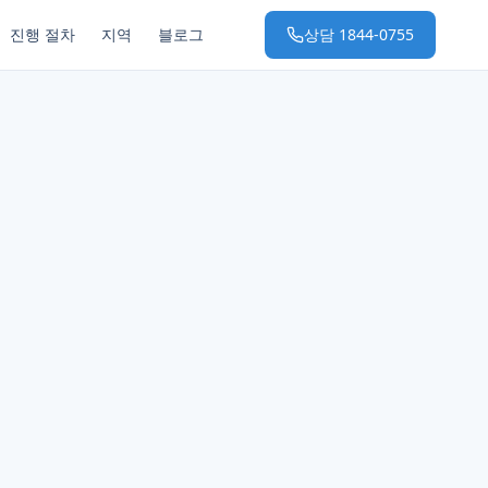
진행 절차
지역
블로그
상담
1844-0755