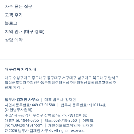
자주 묻는 질문
고객 후기
블로그
지역 안내 (대구·경북)
상담 예약
대구·경북 지역 안내
대구 수성구
대구 중구
대구 동구
대구 서구
대구 남구
대구 북구
대구 달서구
달성군
포항
경주
김천
안동
구미
영주
영천
상주
문경
경산
칠곡
청도
고령
성주
전체 지역 →
법무사 김재현 사무소
| 대표 법무사:
김재현
사업자등록번호:
449-07-01580
| 법무사 등록번호:
제10114호
(
대한법무사협회
)
주소:
대구광역시 수성구 상록로2길 76, 2층 (범어동)
대표전화:
1844-0755
| 팩스:
053-719-3560
| 이메일:
jhkim3842@naver.com
| 개인정보보호책임자:
김재현
©
2026
법무사 김재현 사무소
. All rights reserved.