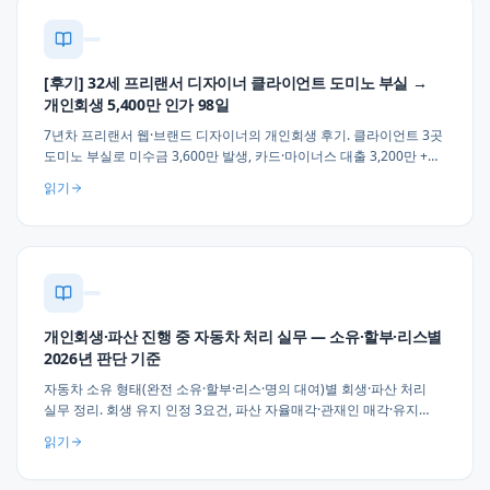
[후기] 32세 프리랜서 디자이너 클라이언트 도미노 부실 →
개인회생 5,400만 인가 98일
7년차 프리랜서 웹·브랜드 디자이너의 개인회생 후기. 클라이언트 3곳
도미노 부실로 미수금 3,600만 발생, 카드·마이너스 대출 3,200만 +
세금·건강보험 체납 2,200만, 월 42만원 × 36개월 변제 인가. 프리랜서
읽기
·1인 자영업자 채무 실무 조언 3가지.
개인회생·파산 진행 중 자동차 처리 실무 — 소유·할부·리스별
2026년 판단 기준
자동차 소유 형태(완전 소유·할부·리스·명의 대여)별 회생·파산 처리
실무 정리. 회생 유지 인정 3요건, 파산 자율매각·관재인 매각·유지
판단, 명의 이전 부인권 위험, 할부 별제권 처리, 업무 필수성 소명 실무
읽기
3가지 조언.