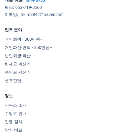
대표 전화:
1844-0755
팩스:
053-719-3560
이메일:
jhkim3842@naver.com
업무 분야
개인회생 · 300만원~
개인파산·면책 · 250만원~
법인회생·파산
변제금 계산기
수임료 계산기
셀프진단
정보
사무소 소개
수임료 안내
진행 절차
방식 비교