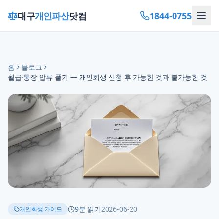
1844-0755
대구
개인파산
닷컴
홈
블로그
월급·통장 압류 풀기 — 개인회생 신청 후 가능한 것과 불가능한 것
9
분 읽기
2026-06-20
개인회생 가이드