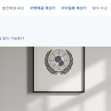
법인회생·파산
변제금 계산기
수임료 계산기
방식 비교
탈 없이 가능한가