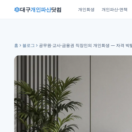
대구
개인파산
닷컴
개인회생
개인파산·면책
홈
블로그
공무원·교사·금융권 직장인의 개인회생 — 자격 박