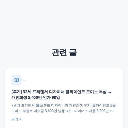
관련 글
[후기] 32세 프리랜서 디자이너 클라이언트 도미노 부실 →
개인회생 5,400만 인가 98일
7년차 프리랜서 웹·브랜드 디자이너의 개인회생 후기. 클라이언트 3곳
도미노 부실로 미수금 3,600만 발생, 카드·마이너스 대출 3,200만 +
세금·건강보험 체납 2,200만, 월 42만원 × 36개월 변제 인가. 프리랜서
읽기
·1인 자영업자 채무 실무 조언 3가지.