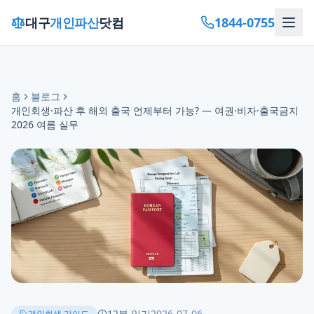
1844-0755
대구
개인파산
닷컴
홈
블로그
개인회생·파산 후 해외 출국 언제부터 가능? — 여권·비자·출국금지
2026 여름 실무
12
분 읽기
2026-07-06
개인회생 가이드