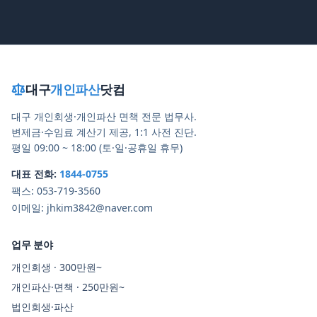
대구
개인파산
닷컴
대구 개인회생·개인파산 면책 전문 법무사.
변제금·수임료 계산기 제공, 1:1 사전 진단.
평일 09:00 ~ 18:00 (토·일·공휴일 휴무)
대표 전화:
1844-0755
팩스:
053-719-3560
이메일:
jhkim3842@naver.com
업무 분야
개인회생 · 300만원~
개인파산·면책 · 250만원~
법인회생·파산