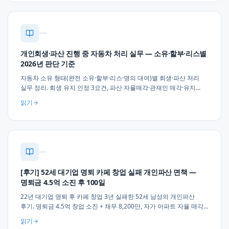
개인회생·파산 진행 중 자동차 처리 실무 — 소유·할부·리스별
2026년 판단 기준
자동차 소유 형태(완전 소유·할부·리스·명의 대여)별 회생·파산 처리
실무 정리. 회생 유지 인정 3요건, 파산 자율매각·관재인 매각·유지
판단, 명의 이전 부인권 위험, 할부 별제권 처리, 업무 필수성 소명 실무
읽기
3가지 조언.
[후기] 52세 대기업 명퇴 카페 창업 실패 개인파산 면책 —
명퇴금 4.5억 소진 후 100일
22년 대기업 명퇴 후 카페 창업 3년 실패한 52세 남성의 개인파산
후기. 명퇴금 4.5억 창업 소진 + 채무 8,200만, 자가 아파트 자율 매각
→ 소형 전세 이주 → 100일 만에 면책. 명퇴 후 창업 실무 조언 3가지
읽기
(3개월 유예·30% 예비금·폐업 즉시 상담).