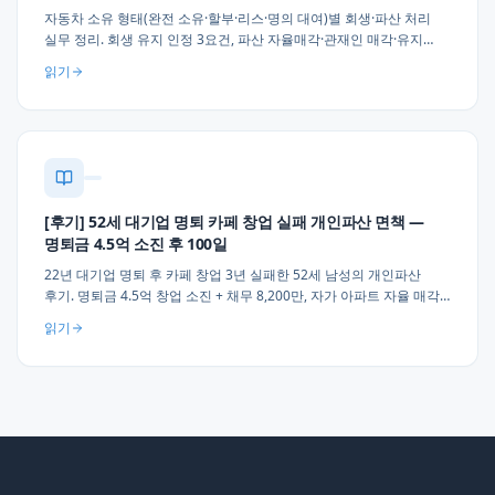
자동차 소유 형태(완전 소유·할부·리스·명의 대여)별 회생·파산 처리
실무 정리. 회생 유지 인정 3요건, 파산 자율매각·관재인 매각·유지
판단, 명의 이전 부인권 위험, 할부 별제권 처리, 업무 필수성 소명 실무
읽기
3가지 조언.
[후기] 52세 대기업 명퇴 카페 창업 실패 개인파산 면책 —
명퇴금 4.5억 소진 후 100일
22년 대기업 명퇴 후 카페 창업 3년 실패한 52세 남성의 개인파산
후기. 명퇴금 4.5억 창업 소진 + 채무 8,200만, 자가 아파트 자율 매각
→ 소형 전세 이주 → 100일 만에 면책. 명퇴 후 창업 실무 조언 3가지
읽기
(3개월 유예·30% 예비금·폐업 즉시 상담).