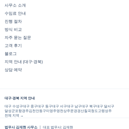
사무소 소개
수임료 안내
진행 절차
방식 비교
자주 묻는 질문
고객 후기
블로그
지역 안내 (대구·경북)
상담 예약
대구·경북 지역 안내
대구 수성구
대구 중구
대구 동구
대구 서구
대구 남구
대구 북구
대구 달서구
달성군
포항
경주
김천
안동
구미
영주
영천
상주
문경
경산
칠곡
청도
고령
성주
전체 지역 →
법무사 김재현 사무소
| 대표 법무사:
김재현