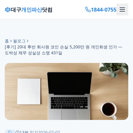
1844-0755
대구
개인파산
닷컴
홈
블로그
[후기] 20대 후반 회사원 코인 손실 5,200만 원 개인회생 인가 —
도박성 채무 성실성 소명 431일
13
분 읽기
2026-07-07