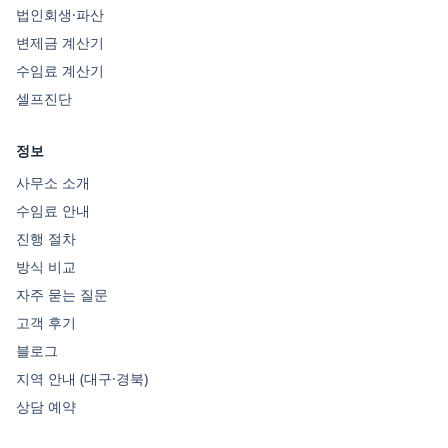
법인회생·파산
변제금 계산기
수임료 계산기
셀프진단
정보
사무소 소개
수임료 안내
진행 절차
방식 비교
자주 묻는 질문
고객 후기
블로그
지역 안내 (대구·경북)
상담 예약