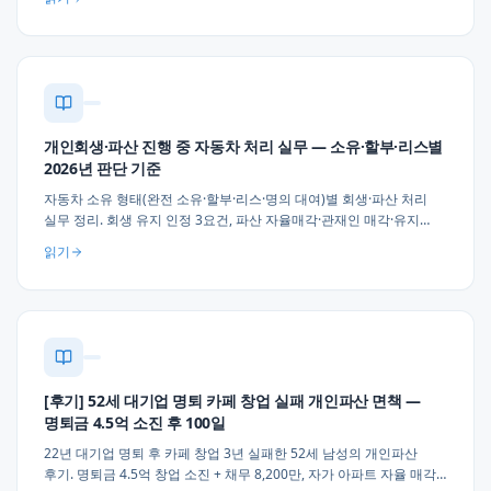
·1인 자영업자 채무 실무 조언 3가지.
개인회생·파산 진행 중 자동차 처리 실무 — 소유·할부·리스별
2026년 판단 기준
자동차 소유 형태(완전 소유·할부·리스·명의 대여)별 회생·파산 처리
실무 정리. 회생 유지 인정 3요건, 파산 자율매각·관재인 매각·유지
판단, 명의 이전 부인권 위험, 할부 별제권 처리, 업무 필수성 소명 실무
읽기
3가지 조언.
[후기] 52세 대기업 명퇴 카페 창업 실패 개인파산 면책 —
명퇴금 4.5억 소진 후 100일
22년 대기업 명퇴 후 카페 창업 3년 실패한 52세 남성의 개인파산
후기. 명퇴금 4.5억 창업 소진 + 채무 8,200만, 자가 아파트 자율 매각