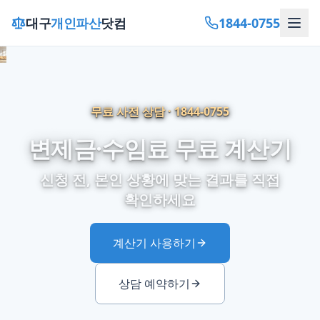
1844-0755
대구
개인파산
닷컴
0
0
무료 사전 상담 ·
1844-0755
변제금·수임료 무료 계산기
신청 전, 본인 상황에 맞는 결과를 직접
확인하세요
계산기 사용하기
상담 예약하기